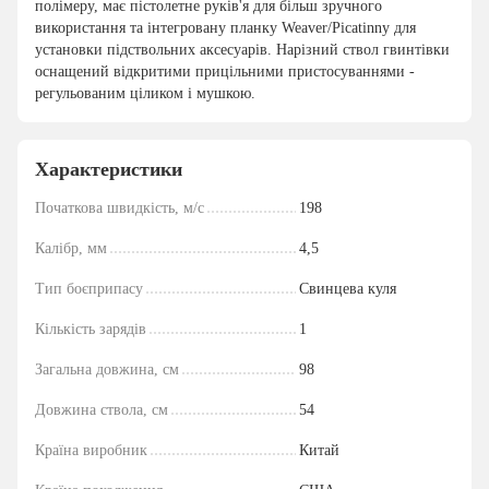
полімеру, має пістолетне руків'я для більш зручного
використання та інтегровану планку Weaver/Picatinny для
установки підствольних аксесуарів. Нарізний ствол гвинтівки
оснащений відкритими прицільними пристосуваннями -
регульованим ціликом і мушкою.
Характеристики
Початкова швидкість, м/с
198
Калібр, мм
4,5
Тип боєприпасу
Свинцева куля
Кількість зарядів
1
Загальна довжина, см
98
Довжина ствола, см
54
Країна виробник
Китай