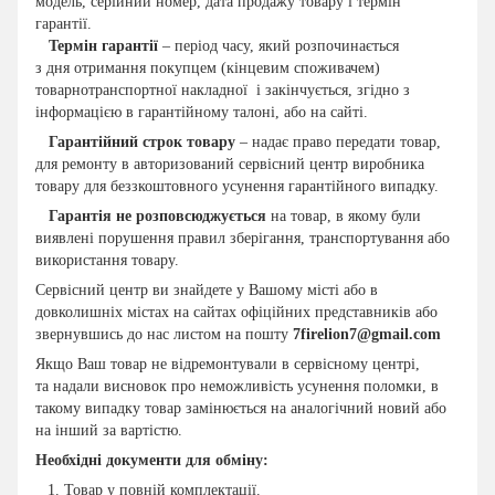
модель, серійний номер, дата продажу товару і термін
гарантії.
Термін гарантії
– період часу, який розпочинається
з дня отримання покупцем (кінцевим споживачем)
товарнотранспортної накладної і закінчується, згідно з
інформацією в гарантійному талоні, або на сайті.
Гарантійний строк товару
– надає право передати товар,
для ремонту в авторизований сервісний центр виробника
товару для беззкоштовного усунення гарантійного випадку.
Гарантія не розповсюджується
на товар, в якому були
виявлені порушення правил зберігання, транспортування або
використання товару.
Сервісний центр ви знайдете у Вашому місті або в
довколишніх містах на сайтах офіційних представників або
звернувшись до нас листом на пошту
7firelion7@gmail.com
Якщо Ваш товар не відремонтували в сервісному центрі,
та надали висновок про неможливість усунення поломки, в
такому випадку товар замінюється на аналогічний новий або
на інший за вартістю.
Необхідні документи для обміну:
Товар у повній комплектації.