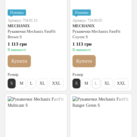
Новинка
Новинка
Артикул: 754.01.13
Артикул: 754.00.05
MECHANIX
MECHANIX
Рукавички Mechanix FastFit
Рукавички Mechanix FastFit
Brown S
Coyote S
1 113 грн
1 113 грн
В наявності
В наявності
Купити
Купити
Розмір
Розмір
S
M
L
XL
XXL
S
M
L
XL
XXL