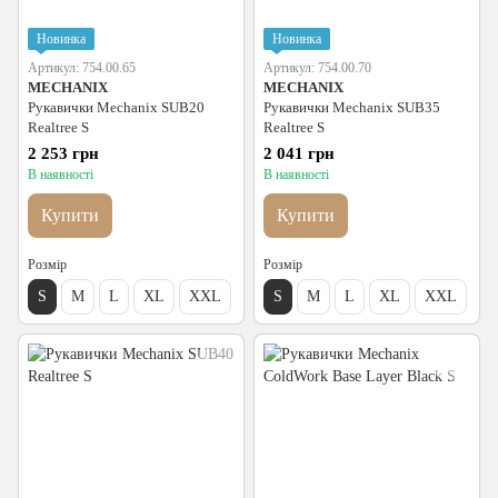
Новинка
Новинка
Артикул: 754.00.65
Артикул: 754.00.70
MECHANIX
MECHANIX
Рукавички Mechanix SUB20
Рукавички Mechanix SUB35
Realtree S
Realtree S
2 253 грн
2 041 грн
В наявності
В наявності
Купити
Купити
Розмір
Розмір
S
M
L
XL
XXL
S
M
L
XL
XXL