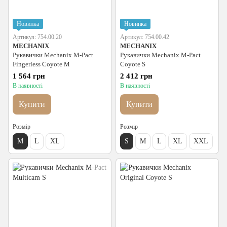
Новинка
Новинка
Артикул: 754.00.20
Артикул: 754.00.42
MECHANIX
MECHANIX
Рукавички Mechanix M-Pact
Рукавички Mechanix M-Pact
Fingerless Coyote M
Coyote S
1 564 грн
2 412 грн
В наявності
В наявності
Купити
Купити
Розмір
Розмір
M
L
XL
S
M
L
XL
XXL