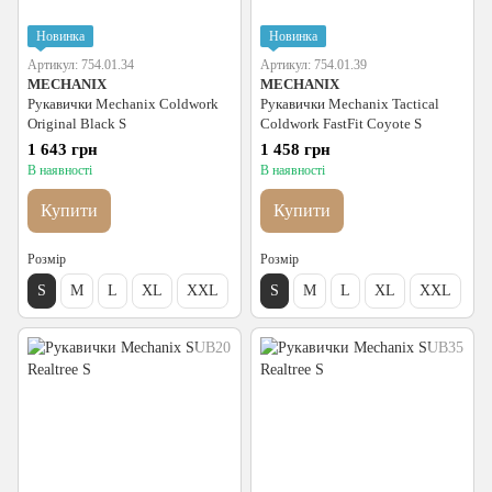
Новинка
Новинка
Артикул: 754.01.34
Артикул: 754.01.39
MECHANIX
MECHANIX
Рукавички Mechanix Coldwork
Рукавички Mechanix Tactical
Original Black S
Coldwork FastFit Coyote S
1 643 грн
1 458 грн
В наявності
В наявності
Купити
Купити
Розмір
Розмір
S
M
L
XL
XXL
S
M
L
XL
XXL