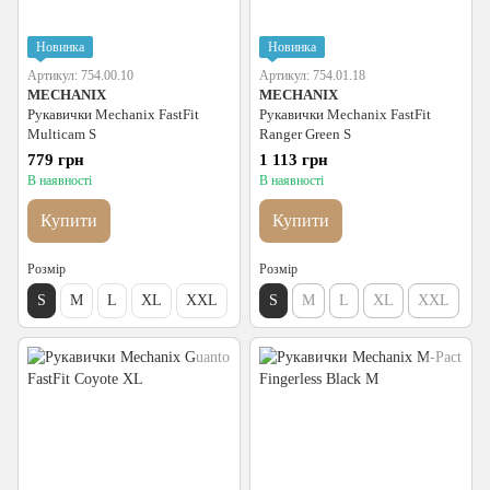
Новинка
Новинка
Артикул: 754.00.10
Артикул: 754.01.18
MECHANIX
MECHANIX
Рукавички Mechanix FastFit
Рукавички Mechanix FastFit
Multicam S
Ranger Green S
779 грн
1 113 грн
В наявності
В наявності
Купити
Купити
Розмір
Розмір
S
M
L
XL
XXL
S
M
L
XL
XXL