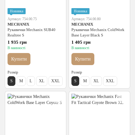
Новинка
Новинка
Артикул: 754.00.75
Артикул: 754.00.80
MECHANIX
MECHANIX
Рукавички Mechanix SUB40
Рукавички Mechanix ColdWork
Realtree S
Base Layer Black S
1 935 грн
1 405 грн
В наявності
В наявності
Купити
Купити
Розмір
Розмір
S
M
L
XL
XXL
S
M
XL
XXL