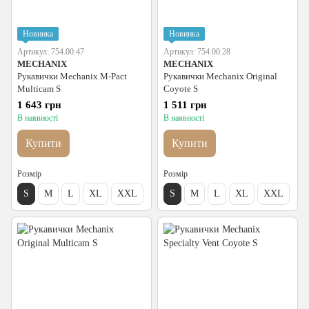
Новинка
Новинка
Артикул: 754.00.47
Артикул: 754.00.28
MECHANIX
MECHANIX
Рукавички Mechanix M-Pact
Рукавички Mechanix Original
Multicam S
Coyote S
1 643 грн
1 511 грн
В наявності
В наявності
Купити
Купити
Розмір
Розмір
S
M
L
XL
XXL
S
M
L
XL
XXL