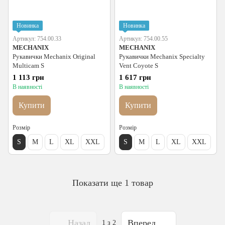
Новинка
Новинка
Артикул: 754.00.33
Артикул: 754.00.55
MECHANIX
MECHANIX
Рукавички Mechanix Original
Рукавички Mechanix Specialty
Multicam S
Vent Coyote S
1 113 грн
1 617 грн
В наявності
В наявності
Купити
Купити
Розмір
Розмір
S
M
L
XL
XXL
S
M
L
XL
XXL
Показати ще 1 товар
Назад
Вперед
1
з 2