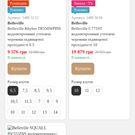
Розпродаж
Знижка −5%
Новинка
Новинка
Артикул: 1488.51.12
Артикул: 1488.50.94
Belleville
Belleville
Belleville Khyber TR550WPINS
Belleville C775ST
водонепроникні утеплені
водонепроникні утеплені
черевики підвищеної
черевики підвищеної
прохідності 6.5
прохідності 10
9 576 грн
19 879 грн
10 080 грн
20 925 грн
В наявності
В наявності
Купити
Купити
Розмір взуття
Розмір взуття
6,5
7,5
8,5
9,5
10
11
12
10,5
11,5
7
8
9
10
11
12
13
14