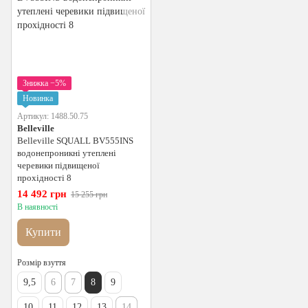
Знижка −5%
Новинка
Артикул: 1488.50.75
Belleville
Belleville SQUALL BV555INS
водонепроникні утеплені
черевики підвищеної
прохідності 8
14 492 грн
15 255 грн
В наявності
Купити
Розмір взуття
9,5
6
7
8
9
10
11
12
13
14