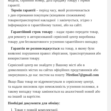
модель, серійний номер, дата продажу товару і термін
гарантії.
Термін гарантії
– період часу, який розпочинається
з дня отримання покупцем (кінцевим споживачем)
товарнотранспортної накладної і закінчується, згідно з
інформацією в гарантійному талоні, або на сайті.
Гарантійний строк товару
– надає право передати товар,
для ремонту в авторизований сервісний центр виробника
товару для беззкоштовного усунення гарантійного випадку.
Гарантія не розповсюджується
на товар, в якому були
виявлені порушення правил зберігання, транспортування або
використання товару.
Сервісний центр ви знайдете у Вашому місті або в
довколишніх містах на сайтах офіційних представників або
звернувшись до нас листом на пошту
7firelion7@gmail.com
Якщо Ваш товар не відремонтували в сервісному центрі,
та надали висновок про неможливість усунення поломки, в
такому випадку товар замінюється на аналогічний новий або
на інший за вартістю.
Необхідні документи для обміну:
Товар у повній комплектації.