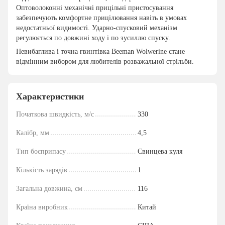
Оптоволоконні механічні прицільні пристосування
забезпечують комфортне прицілювання навіть в умовах
недостатньої видимості. Ударно-спусковий механізм
регулюється по довжині ходу і по зусиллю спуску.
Невибаглива і точна гвинтівка Beeman Wolwerine стане
відмінним вибором для любителів розважальної стрільби.
Характеристики
Початкова швидкість, м/с
330
Калібр, мм
4,5
Тип боєприпасу
Свинцева куля
Кількість зарядів
1
Загальна довжина, см
116
Країна виробник
Китай