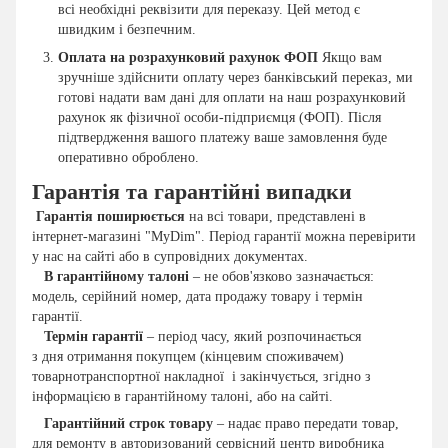
всі необхідні реквізити для переказу. Цей метод є
швидким і безпечним.
Оплата на розрахунковий рахунок ФОП
Якщо вам
зручніше здійснити оплату через банківський переказ, ми
готові надати вам дані для оплати на наш розрахунковий
рахунок як фізичної особи-підприємця (ФОП). Після
підтвердження вашого платежу ваше замовлення буде
оперативно оброблено.
Гарантія та гарантійні випадки
Гарантія поширюється
на всі товари, представлені в
інтернет-магазині "MyDim". Період гарантії можна перевірити
у нас на сайті або в супровідних документах.
В гарантійному талоні
– не обов'язково зазначається:
модель, серійний номер, дата продажу товару і термін
гарантії.
Термін гарантії
– період часу, який розпочинається
з дня отримання покупцем (кінцевим споживачем)
товарнотранспортної накладної і закінчується, згідно з
інформацією в гарантійному талоні, або на сайті.
Гарантійний строк товару
– надає право передати товар,
для ремонту в авторизований сервісний центр виробника