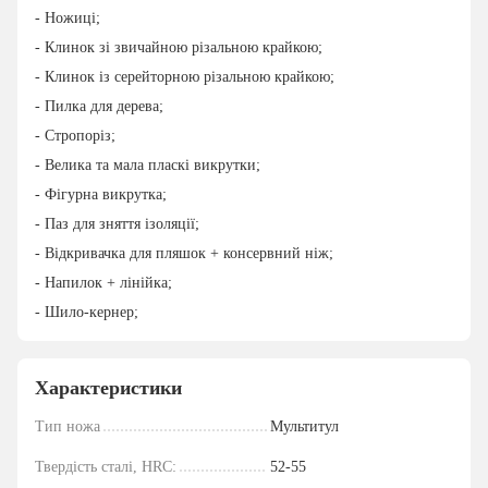
- Ножиці;
- Клинок зі звичайною різальною крайкою;
- Клинок із серейторною різальною крайкою;
- Пилка для дерева;
- Стропоріз;
- Велика та мала пласкі викрутки;
- Фігурна викрутка;
- Паз для зняття ізоляції;
- Відкривачка для пляшок + консервний ніж;
- Напилок + лінійка;
- Шило-кернер;
Характеристики
Тип ножа
Мультитул
Твердість сталі, HRC:
52-55