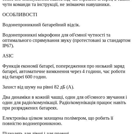
чути команди та інструкції, не знімаючи навушники.
ОСОБЛИВОСТІ
Водонепроникний батарейний відсік.
Водонепроникні мікрофони для об'ємної чутності та
оптимального спрямування звуку (протестовані за стандартом
IP67).
ASIC
Функція економії батареї, попередження про низький заряд
батареї, автоматичне вимкнення через 4 години, час роботи
від батареї 600 годин.
Захист від шуму на рівні 82 дБ (А).
Два динаміки в кожній чашці, один для об'ємного звучання і
один для радіо/комунікації. Радіо/комунікація працює навіть
при розряджених батареях.
Електроніка цілком захищена полімером, що робить її
повністю водонепроникною.
Підходять для лівші і для правші.