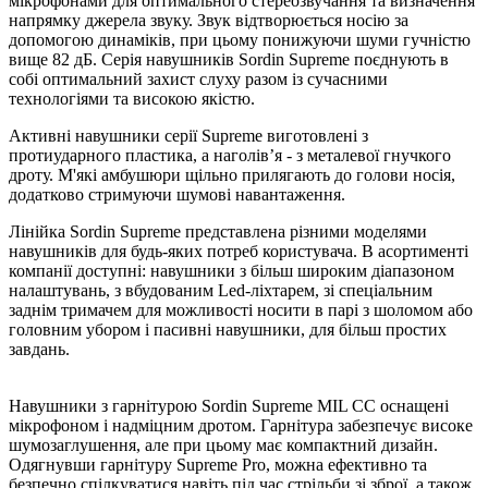
мікрофонами для оптимального стереозвучання та визначення
напрямку джерела звуку. Звук відтворюється носію за
допомогою динаміків, при цьому понижуючи шуми гучністю
вище 82 дБ. Серія навушників Sordin Supreme поєднують в
собі оптимальний захист слуху разом із сучасними
технологіями та високою якістю.
Активні навушники серії Supreme виготовлені з
протиударного пластика, а наголів’я - з металевої гнучкого
дроту. М'які амбушюри щільно прилягають до голови носія,
додатково стримуючи шумові навантаження.
Лінійка Sordin Supreme представлена ​​різними моделями
навушників для будь-яких потреб користувача. В асортименті
компанії доступні: навушники з більш широким діапазоном
налаштувань, з вбудованим Led-ліхтарем, зі спеціальним
заднім тримачем для можливості носити в парі з шоломом або
головним убором і пасивні навушники, для більш простих
завдань.
Навушники з гарнітурою Sordin Supreme MIL CC оснащені
мікрофоном і надміцним дротом. Гарнітура забезпечує високе
шумозаглушення, але при цьому має компактний дизайн.
Одягнувши гарнітуру Supreme Pro, можна ефективно та
безпечно спілкуватися навіть під час стрільби зі зброї, а також