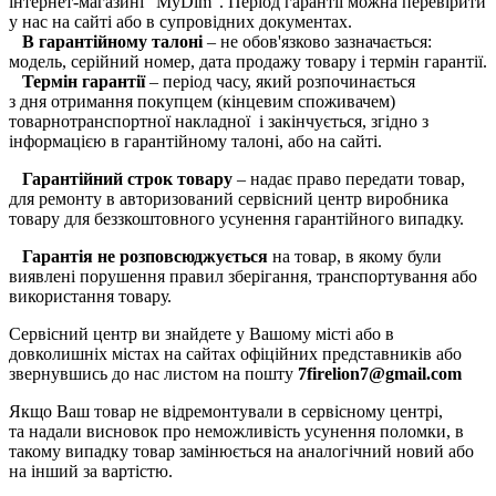
інтернет-магазині "MyDim". Період гарантії можна перевірити
у нас на сайті або в супровідних документах.
В гарантійному талоні
– не обов'язково зазначається:
модель, серійний номер, дата продажу товару і термін гарантії.
Термін гарантії
– період часу, який розпочинається
з дня отримання покупцем (кінцевим споживачем)
товарнотранспортної накладної і закінчується, згідно з
інформацією в гарантійному талоні, або на сайті.
Гарантійний строк товару
– надає право передати товар,
для ремонту в авторизований сервісний центр виробника
товару для беззкоштовного усунення гарантійного випадку.
Гарантія не розповсюджується
на товар, в якому були
виявлені порушення правил зберігання, транспортування або
використання товару.
Сервісний центр ви знайдете у Вашому місті або в
довколишніх містах на сайтах офіційних представників або
звернувшись до нас листом на пошту
7firelion7@gmail.com
Якщо Ваш товар не відремонтували в сервісному центрі,
та надали висновок про неможливість усунення поломки, в
такому випадку товар замінюється на аналогічний новий або
на інший за вартістю.