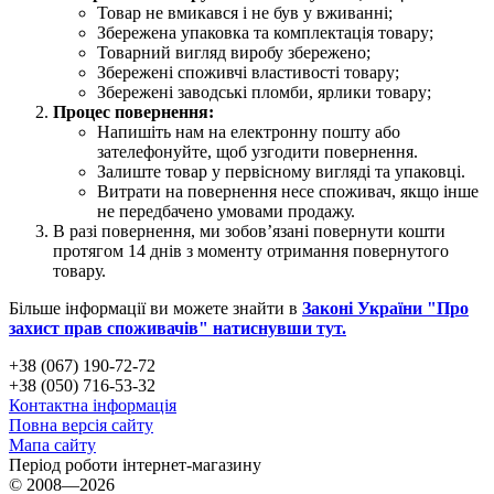
Товар не вмикався і не був у вживанні;
Збережена упаковка та комплектація товару;
Товарний вигляд виробу збережено;
Збережені споживчі властивості товару;
Збережені заводські пломби, ярлики товару;
Процес повернення:
Напишіть нам на електронну пошту або
зателефонуйте, щоб узгодити повернення.
Залиште товар у первісному вигляді та упаковці.
Витрати на повернення несе споживач, якщо інше
не передбачено умовами продажу.
В разі повернення, ми зобов’язані повернути кошти
протягом 14 днів з моменту отримання повернутого
товару.
Більше інформації ви можете знайти в
Законі України "Про
захист прав споживачів" натиснувши тут.
+38 (067) 190-72-72
+38 (050) 716-53-32
Контактна інформація
Повна версія сайту
Мапа сайту
Період роботи інтернет-магазину
© 2008—2026