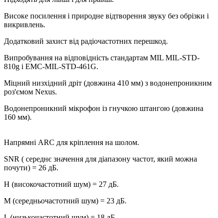
Високе посилення і природне відтворення звуку без обрізки і
викривлень.
Додатковий захист від радіочастотних перешкод.
Випробування на відповідність стандартам MIL MIL-STD-
810g і EMC-MIL-STD-461G.
Міцний низхідний дріт (довжина 410 мм) з водонепроникним
роз'ємом Nexus.
Водонепроникний мікрофон із гнучкою штангою (довжина
160 мм).
Напрямні ARC для кріплення на шолом.
SNR ( середнє значення для діапазону частот, який можна
почути) = 26 дБ.
H (високочастотний шум) = 27 дБ.
M (середньочастотний шум) = 23 дБ.
L (низькочастотний шум) = 18 дБ.