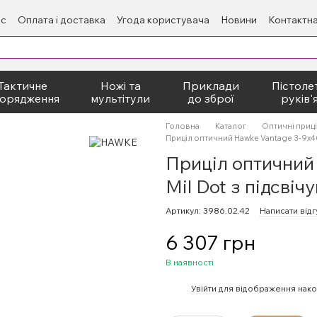
ас
Оплата і доставка
Угода користувача
Новини
Контактна
Тактичне
Ножі та
Приклади
Пістолет
орядження
мультітули
до зброї
руків'
Головна
Каталог
Оптичні приц
Приціл оптичний Hawke Vantage 3-9х40 I
Приціл оптичний 
Mil Dot з підсвіч
Артикул: 3986.02.42
Написати відг
6 307 грн
В наявності
%
Увійти
для відображення нако