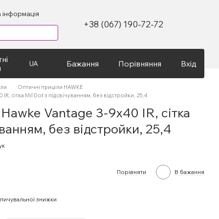
 інформація
+38 (067) 190-72-72
ні
Бажання
Порівняння
Вхід
UA
я
іли
Оптичні приціли HAWKE
R, сітка Mil Dot з підсвічуванням, без відстройки, 25,4
Hawke Vantage 3-9х40 IR, сітка
уванням, без відстройки, 25,4
ук
Порівняти
В бажання
пичувальної знижки