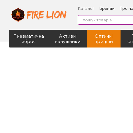
Перейти до основного контенту
Каталог
Бренди
Про н
Пневматична
Активні
Оптичні
зброя
навушники
приціли
сп