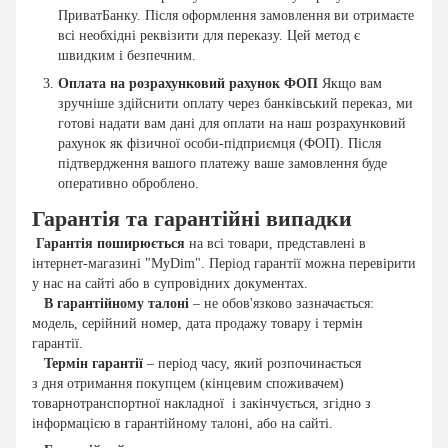
ПриватБанку. Після оформлення замовлення ви отримаєте
всі необхідні реквізити для переказу. Цей метод є
швидким і безпечним.
Оплата на розрахунковий рахунок ФОП
Якщо вам
зручніше здійснити оплату через банківський переказ, ми
готові надати вам дані для оплати на наш розрахунковий
рахунок як фізичної особи-підприємця (ФОП). Після
підтвердження вашого платежу ваше замовлення буде
оперативно оброблено.
Гарантія та гарантійні випадки
Гарантія поширюється
на всі товари, представлені в
інтернет-магазині "MyDim". Період гарантії можна перевірити
у нас на сайті або в супровідних документах.
В гарантійному талоні
– не обов'язково зазначається:
модель, серійний номер, дата продажу товару і термін
гарантії.
Термін гарантії
– період часу, який розпочинається
з дня отримання покупцем (кінцевим споживачем)
товарнотранспортної накладної і закінчується, згідно з
інформацією в гарантійному талоні, або на сайті.