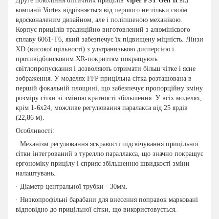
Друге покоління оптичних прицілів
Viper PST Gen II
від
компанії Vortex відрізняється від першого не тільки своїм
вдосконаленим дизайном, але і поліпшеною механікою.
Корпус прицілів традиційно виготовлений з алюмінієвого
сплаву 6061-Т6, який забезпечує їх підвищену міцність. Лінзи
XD (високої щільності) з ультранизькою дисперсією і
противідблисковим XR-покриттям покращують
світлопропускання і дозволяють отримати більш чітке і ясне
зображення. У моделях FFP прицільна сітка розташована в
першій фокальній площині, що забезпечує пропорційну зміну
розміру сітки зі зміною кратності збільшення. У всіх моделях,
крім 1-6x24, можливе регулювання паралакса від 25 ярдів
(22,86 м).
Особливості:
· Механізм регулювання яскравості підсвічування прицільної
сітки інтегрований з туреллю параллакса, що значно покращує
ергономіку прицілу і сприяє збільшенню швидкості зміни
налаштувань.
· Діаметр центральної трубки - 30мм.
· Низкопрофільні барабани для внесення поправок марковані
відповідно до прицільної сітки, що використовується.