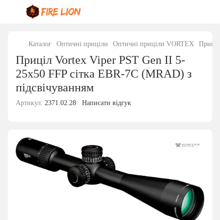
Каталог
Оптичні приціли
Оптичні приціли VORTEX
Приціл
Приціл Vortex Viper PST Gen II 5-
25x50 FFP сітка EBR-7C (MRAD) з
підсвічуванням
Артикул:
2371.02.28
Написати відгук