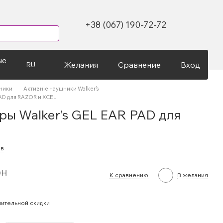
+38 (067) 190-72-72
ые
Желания
Сравнение
Вход
RU
ники
Активніе наушники Walker's
AD для RAZOR и XCEL
ы Walker's GEL EAR PAD для
ыв
рн
К сравнению
В желания
ительной скидки