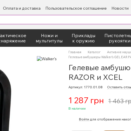
Оплата и доставка
Пользовательское соглашение
Новости
Тактическое
Ножи и
Приклады
Пистолетн
снаряжение
мультитулы
к оружию
рукоятки
Главная
Каталог
Активніе науш
Гелевые амбушюры Walker's GEL EAR P
Гелевые амбушюр
RAZOR и XCEL
Артикул: 1770.01.08
Оставить отз
1 287 грн
1 463 г
В наличии
%
Войти
для отображения накоп