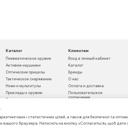
Каталог
Клиентам
Пневматическое оружие
Вход в личный кабинет
Активніе наушники
Каталог
Оптические прицелы
Бренды
Тактическое снаряжение
О нас
Ножи и мультитулы
Оплата и доставка
Приклады к оружию
Пользовательское
соглашение
Пистолетные рукоятки
Новости
ь
Контактная информация
ркетингових і статистичних цілей, а також для безпечної та оптим
Карта сайта
х вашого браузера. Натисніть на кнопку «Согласиться», щоб дати 