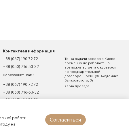
Контактная информация
+38 (067) 190-72-72
Точка выдачи заказов в Киеве
временно не работает, но
+38 (050) 716-53-32
возможна встреча с курьером
по предварительной
Перезвонить вам?
договоренности. ул. Академика
Булаховского, 3а
+38 (067) 190-72-72
Карта проезда
+38 (050) 716-53-32
+38 (067) 190-72-72
7firelion7@gmail.com
альної роботи
Согласиться
згоду на