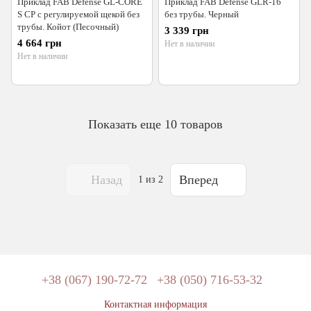
Приклад FAB Defense GL-CORE
Приклад FAB Defense GLR-16
S CP с регулируемой щекой без
без трубы. Черный
трубы. Койот (Песочный)
3 339 грн
4 664 грн
Нет в наличии
Нет в наличии
Показать еще 10 товаров
Назад
Вперед
1
из 2
+38 (067) 190-72-72
+38 (050) 716-53-32
Контактная информация