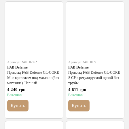
Артикул: 2410.02.62
Артикул: 2410.01.91
FAB Defense
FAB Defense
Приклад FAB Defense GL-CORE
Приклад FAB Defense GL-CORE
M, с крепежом под магазин (без
S CP с регулируемой щекой без
магазина). Черный
трубы.
4 240 грн
4 611 грн
В наличии
В наличии
Купить
Купить