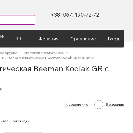
+38 (067) 190-72-72
ые
Желания
Сравнение
Вход
RU
ое оружие
Винтовки пневматические
Винтовка пневматическая Beeman Kodiak GR с ОП 4х32
тическая Beeman Kodiak GR с
в
К сравнению
В желания
ительной скидки