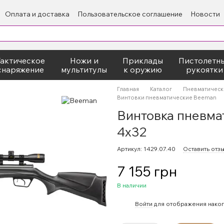
Оплата и доставка
Пользовательское соглашение
Новости
Тактическое
Ножи и
Приклады
Пистолетн
снаряжение
мультитулы
к оружию
рукоятки
Главная
Каталог
Пневматическ
Винтовки пневматические Beeman
Винтовка пневма
4х32
Артикул: 1429.07.40
Оставить отз
7 155 грн
В наличии
%
Войти
для отображения накоп