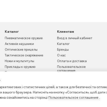
Каталог
Клиентам
Пневматическое оружие
Вход в личный кабинет
Активніе наушники
Каталог
Оптические прицелы
Бренды
Тактическое снаряжение
О нас
Ножи и мультитулы
Оплата и доставка
Приклады к оружию
Пользовательское
соглашение
Пистолетные рукоятки
Новости
ь
Контактная информация
ркетингових і статистичних цілей, а також для безпечної та оптим
Карта сайта
х вашого браузера. Натисніть на кнопку «Согласиться», щоб дати 
жна ознайомитись на сторінці
Пользовательское соглашение
.