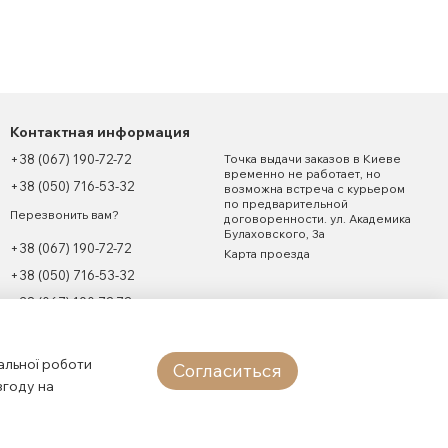
Контактная информация
+38 (067) 190-72-72
Точка выдачи заказов в Киеве
временно не работает, но
+38 (050) 716-53-32
возможна встреча с курьером
по предварительной
Перезвонить вам?
договоренности. ул. Академика
Булаховского, 3а
+38 (067) 190-72-72
Карта проезда
+38 (050) 716-53-32
+38 (067) 190-72-72
7firelion7@gmail.com
альної роботи
Согласиться
згоду на