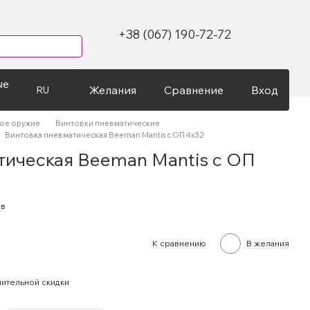
+38 (067) 190-72-72
ые
Желания
Сравнение
Вход
RU
ое оружие
Винтовки пневматические
Винтовка пневматическая Beeman Mantis с ОП 4х32
тическая Beeman Mantis с ОП
ыв
К сравнению
В желания
ительной скидки