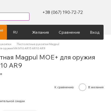
+38 (067) 190-72-72
ые
Желания
Сравнение
Вход
RU
рукоятки
Пистолетные рукоятки Magpul
ля оружия M4 M16 AR15 AR10 AR9
етная Magpul MOE+ для оружия
10 AR9
ыв
К сравнению
В желания
ительной скидки