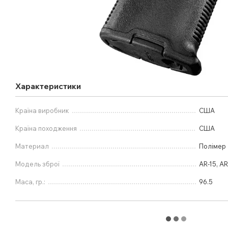
Характеристики
Країна виробник
США
Країна походження
США
Материал
Полімер
Модель зброї
AR-15, AR
Маса, гр.:
96.5