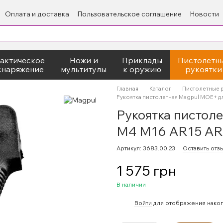
Оплата и доставка
Пользовательское соглашение
Новости
Тактическое
Ножи и
Приклады
Пистолетн
снаряжение
мультитулы
к оружию
рукоятки
Главная
Каталог
Пистолетные 
Рукоятка пистолетная Magpul MOE+ д
Рукоятка пистол
M4 M16 AR15 AR
Артикул: 3683.00.23
Оставить отз
1 575 грн
В наличии
%
Войти
для отображения накоп